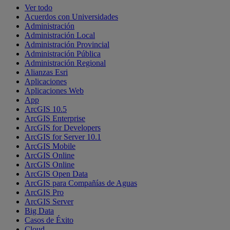
Ver todo
Acuerdos con Universidades
Administración
Administración Local
Administración Provincial
Administración Pública
Administración Regional
Alianzas Esri
Aplicaciones
Aplicaciones Web
App
ArcGIS 10.5
ArcGIS Enterprise
ArcGIS for Developers
ArcGIS for Server 10.1
ArcGIS Mobile
ArcGIS Online
ArcGIS Online
ArcGIS Open Data
ArcGIS para Compañías de Aguas
ArcGIS Pro
ArcGIS Server
Big Data
Casos de Éxito
Cloud