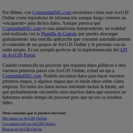
Por último, con
ComunidadSIG.com
mostramos cómo usar ArcGIS
Online como repositorio de información aunque luego creemos un
«escaparate» para dichos datos. Aunque parezca que
ComunidadSIG.com
es una plataforma independiente, en realidad
está realizada con la
Plantilla de Galería
que puedes descargar
gratuitamente: una sencilla aplicación que consume automáticamente
el contenido de tus grupos de ArcGIS Online y lo presenta con un
estilo propio. Es un ejemplo perfecto de la implementación del
API
de ArcGIS Portal
.
Cuando comencéis un proyecto que requiera datos públicos o deis
vuestros primeros pasos con ArcGIS Online, echad un ojo a
ComunidadSIG.com
. Podréis encontrar datos para hacer vuestros
primeros mapas, y algunos mapas que os darán ideas sobre cómo
empezar. En todos los datos hemos intentado incluir la fuente, así
que probablemente encontréis otros muchos datos que nosotros no
habremos tenido tiempo de procesar pero que tal vez os resulten
útiles.
Otras en
tradas que te pueden i
nteresar:
Mis
datos en ArcGIS Onlin
e
Los mapas web en ArcGIS Online
Buscar en ArcGIS Online