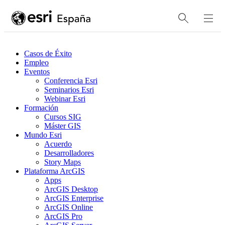
Casos de Éxito
Empleo
Eventos
Conferencia Esri
Seminarios Esri
Webinar Esri
Formación
Cursos SIG
Máster GIS
Mundo Esri
Acuerdo
Desarrolladores
Story Maps
Plataforma ArcGIS
Apps
ArcGIS Desktop
ArcGIS Enterprise
ArcGIS Online
ArcGIS Pro