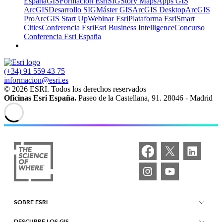
España
GIS
Formación Esri
SIG
Story Maps
Apps GIS
ArcGIS
Desarrollo SIG
Máster GIS
ArcGIS Desktop
ArcGIS
Pro
ArcGIS Start Up
Webinar Esri
Plataforma Esri
Smart
Cities
Conferencia Esri
Esri Business Intelligence
Concurso
Conferencia Esri España
(+34) 91 559 43 75
informacion@esri.es
© 2026 ESRI. Todos los derechos reservados
Oficinas Esri España.
Paseo de la Castellana, 91. 28046 - Madrid
SOBRE ESRI
DESCUBRE LOS GIS