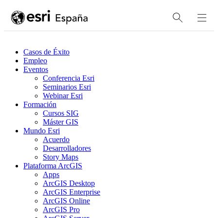
Casos de Éxito
Empleo
Eventos
Conferencia Esri
Seminarios Esri
Webinar Esri
Formación
Cursos SIG
Máster GIS
Mundo Esri
Acuerdo
Desarrolladores
Story Maps
Plataforma ArcGIS
Apps
ArcGIS Desktop
ArcGIS Enterprise
ArcGIS Online
ArcGIS Pro