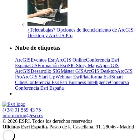
¿Teletrabajas? Opciones de licenciamiento de ArcGIS
Desktop y ArcGIS Pro
Nube de etiquetas
ArcGIS
Eventos Esri
ArcGIS Online
Conferencia Esri
España
GIS
Formación Esri
SIG
Story Maps
Apps GIS
ArcGIS
Desarrollo SIG
Máster GIS
ArcGIS Desktop
ArcGIS
Pro
ArcGIS Start Up
Webinar Esri
Plataforma Esri
Smart
Cities
Conferencia Esri
Esri Business Intelligence
Concurso
Conferencia Esri España
(+34) 91 559 43 75
informacion@esri.es
© 2026 ESRI. Todos los derechos reservados
Oficinas Esri España.
Paseo de la Castellana, 91. 28046 - Madrid