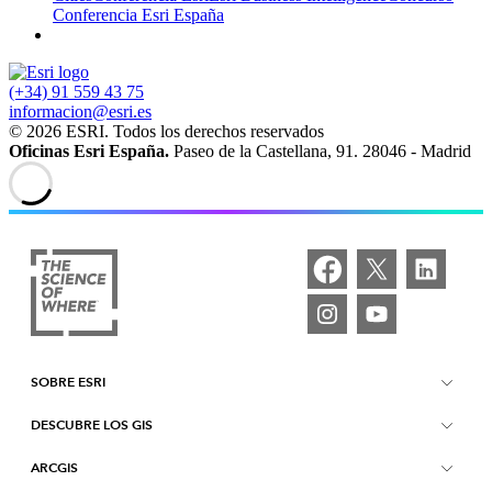
Conferencia Esri España
(+34) 91 559 43 75
informacion@esri.es
© 2026 ESRI. Todos los derechos reservados
Oficinas Esri España.
Paseo de la Castellana, 91. 28046 - Madrid
SOBRE ESRI
DESCUBRE LOS GIS
Quiénes somos
ARCGIS
Qué es GIS
Únete a nosotros