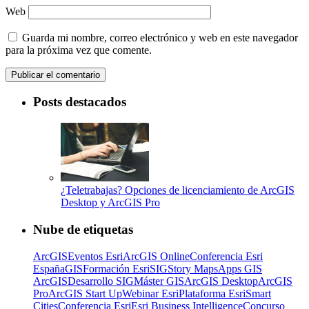
Web
Guarda mi nombre, correo electrónico y web en este navegador
para la próxima vez que comente.
Posts destacados
¿Teletrabajas? Opciones de licenciamiento de ArcGIS
Desktop y ArcGIS Pro
Nube de etiquetas
ArcGIS
Eventos Esri
ArcGIS Online
Conferencia Esri
España
GIS
Formación Esri
SIG
Story Maps
Apps GIS
ArcGIS
Desarrollo SIG
Máster GIS
ArcGIS Desktop
ArcGIS
Pro
ArcGIS Start Up
Webinar Esri
Plataforma Esri
Smart
Cities
Conferencia Esri
Esri Business Intelligence
Concurso