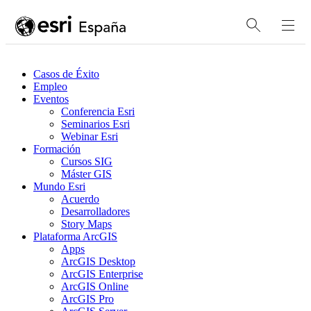
Casos de Éxito
Empleo
Eventos
Conferencia Esri
Seminarios Esri
Webinar Esri
Formación
Cursos SIG
Máster GIS
Mundo Esri
Acuerdo
Desarrolladores
Story Maps
Plataforma ArcGIS
Apps
ArcGIS Desktop
ArcGIS Enterprise
ArcGIS Online
ArcGIS Pro