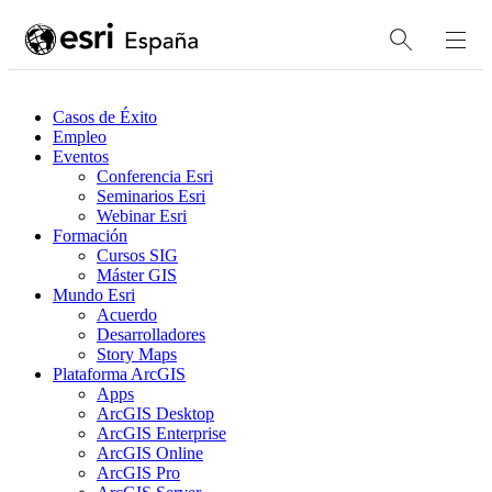
Casos de Éxito
Empleo
Eventos
Conferencia Esri
Seminarios Esri
Webinar Esri
Formación
Cursos SIG
Máster GIS
Mundo Esri
Acuerdo
Desarrolladores
Story Maps
Plataforma ArcGIS
Apps
ArcGIS Desktop
ArcGIS Enterprise
ArcGIS Online
ArcGIS Pro