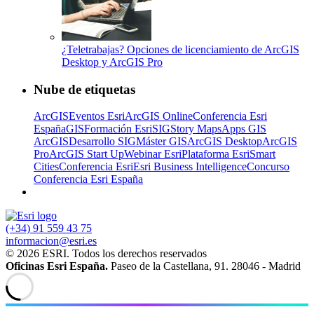
¿Teletrabajas? Opciones de licenciamiento de ArcGIS
Desktop y ArcGIS Pro
Nube de etiquetas
ArcGIS
Eventos Esri
ArcGIS Online
Conferencia Esri
España
GIS
Formación Esri
SIG
Story Maps
Apps GIS
ArcGIS
Desarrollo SIG
Máster GIS
ArcGIS Desktop
ArcGIS
Pro
ArcGIS Start Up
Webinar Esri
Plataforma Esri
Smart
Cities
Conferencia Esri
Esri Business Intelligence
Concurso
Conferencia Esri España
(+34) 91 559 43 75
informacion@esri.es
© 2026 ESRI. Todos los derechos reservados
Oficinas Esri España.
Paseo de la Castellana, 91. 28046 - Madrid